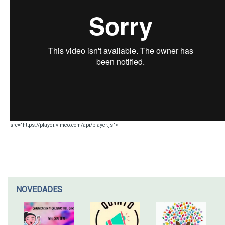
src="https://player.vimeo.com/api/player.js">
NOVEDADES