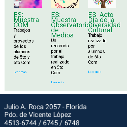
ES:
ES:
ES: Acto
Muestra
Muestra
Día de la
COM
Observatorio
Diversidad
de
Cultural
Trabajos
Medios
Trabajo
y
Un
realizado
proyectos
recorrido
por
de los
por el
alumnos
alumnos
trabajo
de 6to
de 5to y
realizado
Com
6to Com
en 5to
Com
Leer más
Leer más
Leer más