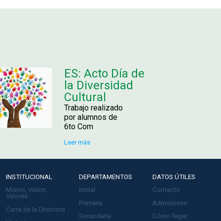
ES: Acto Día de
la Diversidad
Cultural
Trabajo realizado
por alumnos de
6to Com
Leer más
INSTITUCIONAL
DEPARTAMENTOS
DATOS ÚTILES
Mision, Vision,
Inicial
Contacto
Valores
Primaria
Admisiones
Carta de la Directora
Secundaria
Cómo llegar