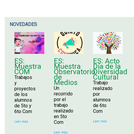
NOVEDADES
ES:
ES:
ES: Acto
Muestra
Muestra
Día de la
COM
Observatorio
Diversidad
de
Cultural
Trabajos
Medios
Trabajo
y
Un
realizado
proyectos
recorrido
por
de los
por el
alumnos
alumnos
trabajo
de 6to
de 5to y
realizado
Com
6to Com
en 5to
Com
Leer más
Leer más
Leer más